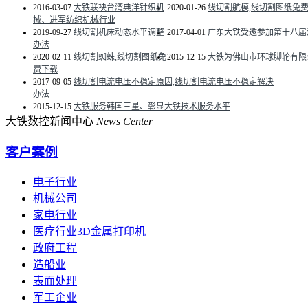
2016-03-07
大铁联袂台湾典洋针织机
2020-01-26
线切割航模,线切割图纸免
械、进军纺织机械行业
2019-09-27
线切割机床动态水平调整
2017-04-01
广东大铁受邀参加第十八届
办法
2020-02-11
线切割蜘蛛,线切割图纸免
2015-12-15
大铁为佛山市环球脚轮有限
费下载
2017-09-05
线切割电流电压不稳定原因,线切割电流电压不稳定解决
办法
2015-12-15
大铁服务韩国三星、彰显大铁技术服务水平
大铁数控新闻中心
News Center
客户案例
电子行业
机械公司
家电行业
医疗行业3D金属打印机
政府工程
造船业
表面处理
军工企业