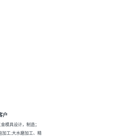
客户
五金模具设计，制造；
电加工;大水磨加工、精