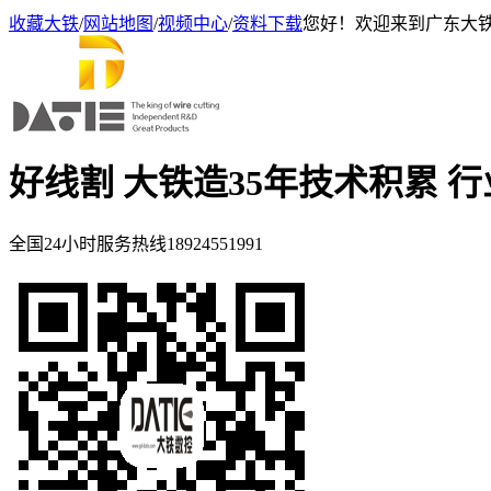
收藏大铁
/
网站地图
/
视频中心
/
资料下载
您好！欢迎来到广东大
好线割 大铁造
35年技术积累 
全国24小时服务热线
18924551991