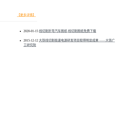
【更多详情】
2020-01-15
线切割折弯汽车图纸,线切割图纸免费下载
2015-12-12
大铁线切割极速电源研发项目取得明显成果 ——大铁广
工研究院