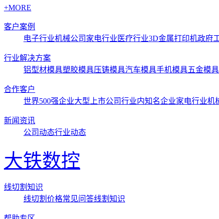
+MORE
客户案例
电子行业
机械公司
家电行业
医疗行业3D金属打印机
政府
行业解决方案
铝型材模具
塑胶模具
压铸模具
汽车模具
手机模具
五金模具
合作客户
世界500强企业
大型上市公司
行业内知名企业
家电行业
机
新闻资讯
公司动态
行业动态
大铁数控
线切割知识
线切割价格
常见问答
线割知识
帮助专区