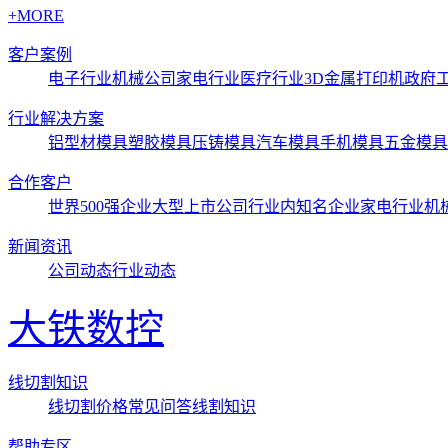
+MORE
客户案例
电子行业
机械公司
家电行业
医疗行业3D金属打印机
政府
行业解决方案
铝型材模具
塑胶模具
压铸模具
汽车模具
手机模具
五金模具
合作客户
世界500强企业
大型上市公司
行业内知名企业
家电行业
机
新闻资讯
公司动态
行业动态
大铁数控
线切割知识
线切割价格
常见问答
线割知识
帮助专区