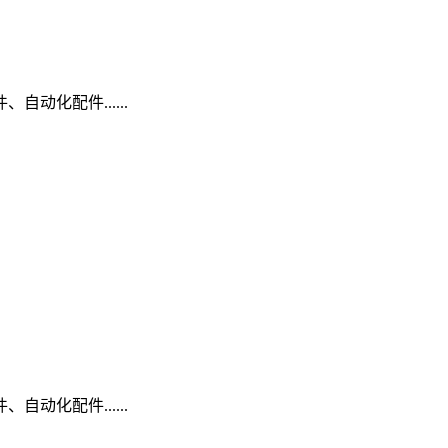
动化配件......
动化配件......