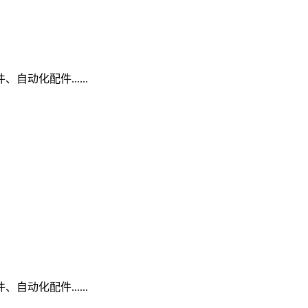
动化配件......
动化配件......