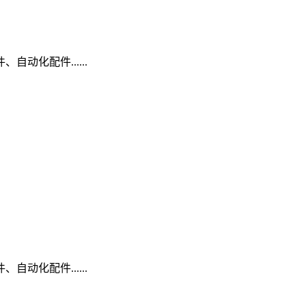
动化配件......
动化配件......