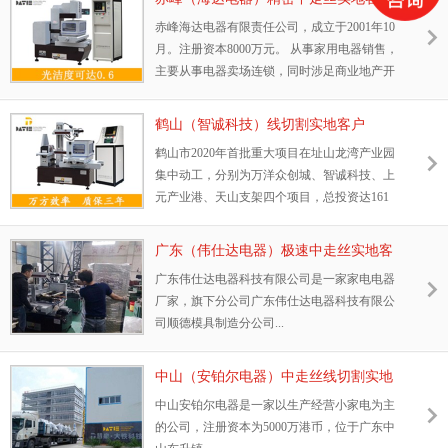
赤峰海达电器有限责任公司，成立于2001年10
月。注册资本8000万元。 从事家用电器销售，
主要从事电器卖场连锁，同时涉足商业地产开
发、百货零售、生态农业建设、物流配送等领
域...
鹤山（智诚科技）线切割实地客户
鹤山市2020年首批重大项目在址山龙湾产业园
集中动工，分别为万洋众创城、智诚科技、上
元产业港、天山支架四个项目，总投资达161
亿元...
广东（伟仕达电器）极速中走丝实地客
户
广东伟仕达电器科技有限公司是一家家电电器
厂家，旗下分公司广东伟仕达电器科技有限公
司顺德模具制造分公司...
中山（安铂尔电器）中走丝线切割实地
客户
中山安铂尔电器是一家以生产经营小家电为主
的公司，注册资本为5000万港币，位于广东中