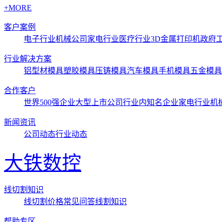
+MORE
客户案例
电子行业
机械公司
家电行业
医疗行业3D金属打印机
政府
行业解决方案
铝型材模具
塑胶模具
压铸模具
汽车模具
手机模具
五金模具
合作客户
世界500强企业
大型上市公司
行业内知名企业
家电行业
机
新闻资讯
公司动态
行业动态
大铁数控
线切割知识
线切割价格
常见问答
线割知识
帮助专区