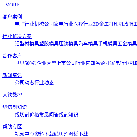
+MORE
客户案例
电子行业
机械公司
家电行业
医疗行业3D金属打印机
政府
行业解决方案
铝型材模具
塑胶模具
压铸模具
汽车模具
手机模具
五金模具
合作客户
世界500强企业
大型上市公司
行业内知名企业
家电行业
机
新闻资讯
公司动态
行业动态
大铁数控
线切割知识
线切割价格
常见问答
线割知识
帮助专区
视频中心
资料下载
线切割图纸下载