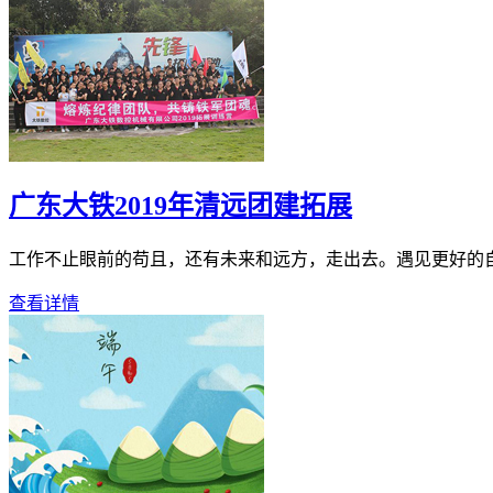
广东大铁2019年清远团建拓展
工作不止眼前的苟且，还有未来和远方，走出去。遇见更好的自
查看详情