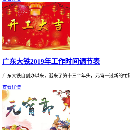
广东大铁2019年工作时间调节表
广东大铁自创办以来，迎来了第十三个年头，元宵一过新的忙碌又
查看详情