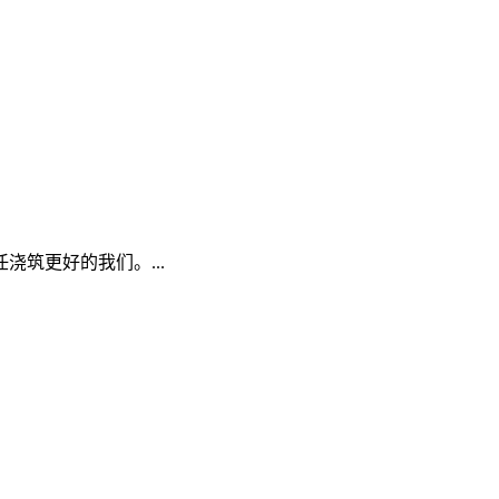
筑更好的我们。...