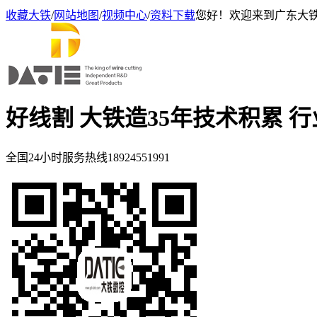
收藏大铁
/
网站地图
/
视频中心
/
资料下载
您好！欢迎来到广东大
好线割 大铁造
35年技术积累 
全国24小时服务热线
18924551991