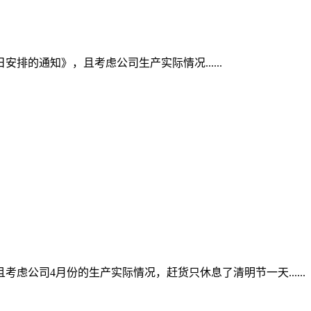
安排的通知》，且考虑公司生产实际情况......
虑公司4月份的生产实际情况，赶货只休息了清明节一天......