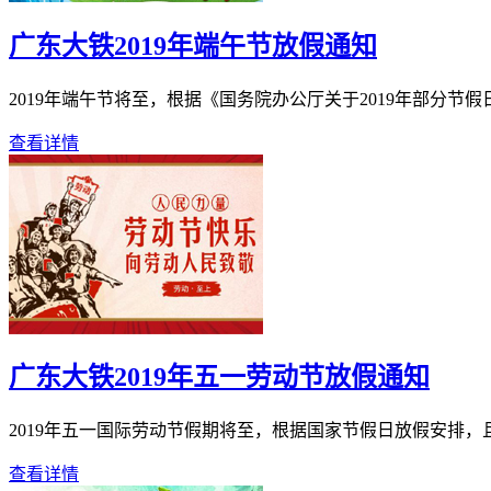
广东大铁2019年端午节放假通知
2019年端午节将至，根据《国务院办公厅关于2019年部分节假日
查看详情
广东大铁2019年五一劳动节放假通知
2019年五一国际劳动节假期将至，根据国家节假日放假安排，且考
查看详情