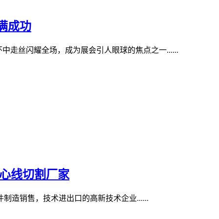
满成功
走丝闪耀全场，成为展会引人眼球的焦点之一......
良心线切割厂家
销售，技术进出口的高新技术企业......