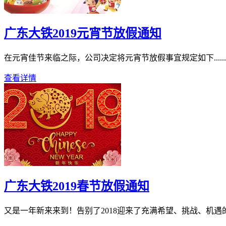
广东大铁2019元宵节放假通知
在元宵佳节来临之际，公司决定将元宵节放假事宜规定如下......
查看详情
广东大铁2019春节放假通知
又是一年新来来到！告别了2018迎来了充满希望、挑战、机遇的