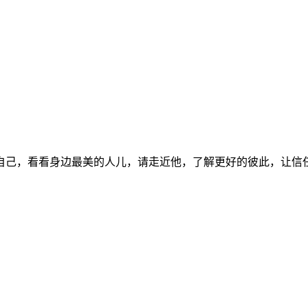
己，看看身边最美的人儿，请走近他，了解更好的彼此，让信任浇