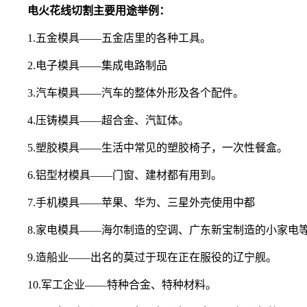
电火花线切割主要用途举例：
1.五金模具——五金店里的各种工具。
2.电子模具——集成电路制品
3.汽车模具——汽车的整体外形及各个配件。
4.压铸模具——超合金、汽缸体。
5.塑胶模具——生活中常见的塑胶椅子，一次性餐盒。
6.铝型材模具——门窗、建材都有用到。
7.手机模具——苹果、华为、三星外壳使用中都
8.家电模具——海尔制造的空调、广东新宝制造的小家电
9.造船业——出名的莫过于现在正在服役的辽宁舰。
10.军工企业——特种合金、特种材料。