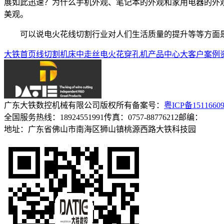
展如此迅速？为什么手机外观、笔记本的外观和家用电器的外
美观。
可以说电火花线切割行业对人们生活质量的提升等等方面
大铁首页
线切割机床
中走丝
电火花穿孔机
产品中心
大客户案例
广东大铁数控机械有限公司
版权所有
备案号：
粤ICP备1511660
全国服务热线：18924551991
传真：0757-88776212
邮编：
地址：广东省佛山市南海区狮山镇桃源西路大铁科技园