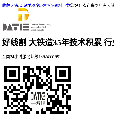
收藏大铁
/
网站地图
/
视频中心
/
资料下载
您好！欢迎来到广东大
好线割 大铁造
35年技术积累 
全国24小时服务热线
18924551991