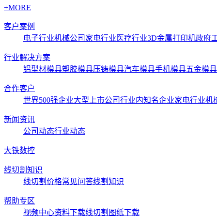
+MORE
客户案例
电子行业
机械公司
家电行业
医疗行业3D金属打印机
政府
行业解决方案
铝型材模具
塑胶模具
压铸模具
汽车模具
手机模具
五金模具
合作客户
世界500强企业
大型上市公司
行业内知名企业
家电行业
机
新闻资讯
公司动态
行业动态
大铁数控
线切割知识
线切割价格
常见问答
线割知识
帮助专区
视频中心
资料下载
线切割图纸下载