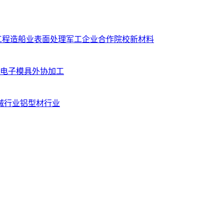
工程
造船业
表面处理
军工企业
合作院校
新材料
电子模具
外协加工
械行业
铝型材行业