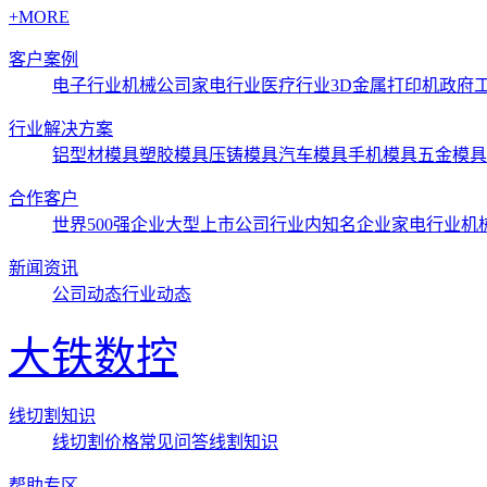
+MORE
客户案例
电子行业
机械公司
家电行业
医疗行业3D金属打印机
政府
行业解决方案
铝型材模具
塑胶模具
压铸模具
汽车模具
手机模具
五金模具
合作客户
世界500强企业
大型上市公司
行业内知名企业
家电行业
机
新闻资讯
公司动态
行业动态
大铁数控
线切割知识
线切割价格
常见问答
线割知识
帮助专区