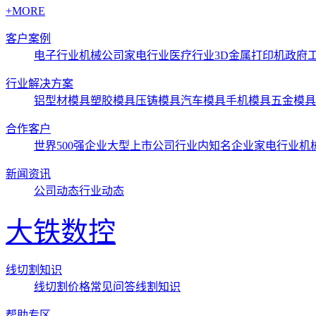
+MORE
客户案例
电子行业
机械公司
家电行业
医疗行业3D金属打印机
政府
行业解决方案
铝型材模具
塑胶模具
压铸模具
汽车模具
手机模具
五金模具
合作客户
世界500强企业
大型上市公司
行业内知名企业
家电行业
机
新闻资讯
公司动态
行业动态
大铁数控
线切割知识
线切割价格
常见问答
线割知识
帮助专区