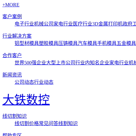
+MORE
客户案例
电子行业
机械公司
家电行业
医疗行业3D金属打印机
政府
行业解决方案
铝型材模具
塑胶模具
压铸模具
汽车模具
手机模具
五金模具
合作客户
世界500强企业
大型上市公司
行业内知名企业
家电行业
机
新闻资讯
公司动态
行业动态
大铁数控
线切割知识
线切割价格
常见问答
线割知识
帮助专区