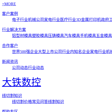
+MORE
客户案例
电子行业
机械公司
家电行业
医疗行业3D金属打印机
政府
行业解决方案
铝型材模具
塑胶模具
压铸模具
汽车模具
手机模具
五金模具
合作客户
世界500强企业
大型上市公司
行业内知名企业
家电行业
机
新闻资讯
公司动态
行业动态
大铁数控
线切割知识
线切割价格
常见问答
线割知识
帮助专区