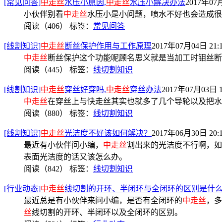
[常见问答]
中走丝
水压小原因,
中走丝
水压小解决办法
2017年07月
小伙伴别看
中走丝
水压小是小问题，喷水不好也会造成很
阅读（406）
标签：
常见问答
[线割知识]
中走丝
断丝保护作用与工作原理
2017年07月04日 21:
中走丝
断丝保护这个功能呢顾名思义就是当加工时钼丝断
阅读（445）
标签：
线切割知识
[线割知识]
中走丝
穿丝好穿吗,
中走丝
穿丝办法
2017年07月03日 1
中走丝
在穿丝上与快走丝其实也就多了几个导轮以及把水
阅读（880）
标签：
线切割知识
[线割知识]
中走丝
光洁度不好该如何解决？
2017年06月30日 20:
最近有小伙伴问小编，
中走丝
割出来的光洁度不行啊，如
表面光洁度的话又该怎么办。
阅读（842）
标签：
线切割知识
[行业动态]
中走丝
线切割的开环、半闭环与全闭环的区别是什
最近总是有小伙伴来问小编，是否有全闭环的
中走丝
，多
丝
线切割的开环、半闭环以及全闭环的区别。