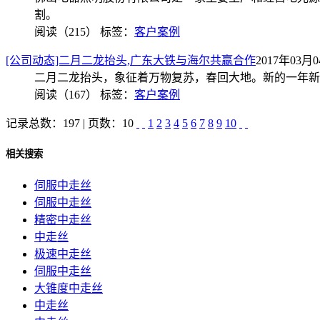
割。
阅读（215）
标签：
客户案例
[公司动态]二月二龙抬头,广东大铁与海尔共赢合作
2017年03月04
二月二龙抬头，象征着万物复苏，春回大地。新的一年新
阅读（167）
标签：
客户案例
记录总数：197 | 页数：10
1
2
3
4
5
6
7
8
9
10
相关搜索
伺服中走丝
伺服中走丝
精密中走丝
中走丝
极速中走丝
伺服中走丝
大锥度中走丝
中走丝