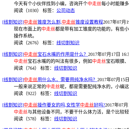
今天有个小伙伴找到小编，咨询开个
中走丝
每小时能赚多
阅读（1030）
标签：
公司动态
[线割知识]
中走丝
锥度怎么割,
中走丝
锥度设置教程
2017年07月19
现在市面上的
中走丝
都是带有加工锥度的功能的，有些小
操作系统。
阅读（2676）
标签：
线切割知识
[线割知识]
中走丝
宝石水嘴的作用是什么？
2017年07月17日 16:
中走丝
宝石水嘴的的叫法有很多，例如
中走丝
宝石眼膜、
阅读（764）
标签：
线切割知识
[线割知识]
中走丝
用什么水，需要用纯净水吗？
2017年07月15日 
一般来说正常的
中走丝
呢，都是需要配纯净水的，小编这
阅读（922）
标签：
线切割知识
[线割知识]
中走丝
操作要女的吗,女性学
中走丝
好吗?
2017年07月1
中走丝
与其他设备不同，不要干什么体力活，是个比较轻
阅读（578）
标签：
线切割知识