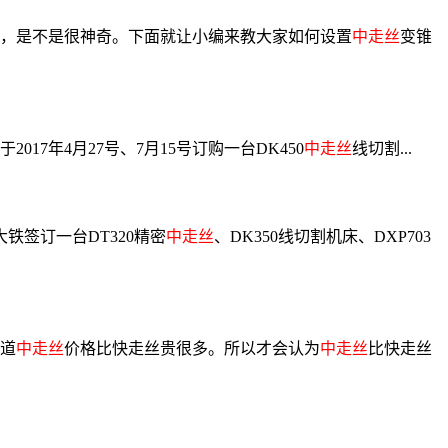
，是不是很神奇。下面就让小编来教大家如何设置
中走丝
变锥
年4月27号、7月15号订购一台DK450
中走丝
线切割...
铁签订一台DT320精密
中走丝
、DK350线切割机床、DXP703
道
中走丝
价格比快走丝贵很多。所以才会认为
中走丝
比快走丝