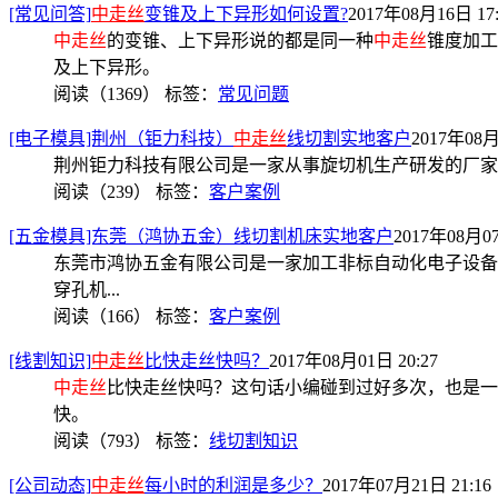
[常见问答]
中走丝
变锥及上下异形如何设置?
2017年08月16日 17:
中走丝
的变锥、上下异形说的都是同一种
中走丝
锥度加工
及上下异形。
阅读（1369）
标签：
常见问题
[电子模具]荆州（钜力科技）
中走丝
线切割实地客户
2017年08月
荆州钜力科技有限公司是一家从事旋切机生产研发的厂家，公
阅读（239）
标签：
客户案例
[五金模具]东莞（鸿协五金）线切割机床实地客户
2017年08月07
东莞市鸿协五金有限公司是一家加工非标自动化电子设备以及
穿孔机...
阅读（166）
标签：
客户案例
[线割知识]
中走丝
比快走丝快吗？
2017年08月01日 20:27
中走丝
比快走丝快吗？这句话小编碰到过好多次，也是一
快。
阅读（793）
标签：
线切割知识
[公司动态]
中走丝
每小时的利润是多少？
2017年07月21日 21:16