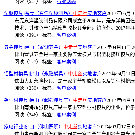
阅读（521）
标签：
行业动态
[塑胶模具]东莞（东洋塑胶制品）
中走丝
实地客户
2017年05月16
东莞东洋塑胶制品有限公司成立于2000年，是东洋集
技术，其核心产品精密塑胶模具全部远销海外。2017年4月
阅读（391）
标签：
客户案例
[五金模具]佛山（置诚五金）
中走丝
实地客户
2017年04月18日 20
佛山置诚五金是一家主要做五金模具与铝型材挤压模具的公司
阅读（127）
标签：
客户案例
[铝型材模具]佛山（永隆模具）
中走丝
实地客户
2017年04月11日 
佛山大沥永隆模具厂是一家主营塑胶模具以及铝型材挤压模具
阅读（250）
标签：
客户案例
[铝型材模具]佛山（超强模具厂）
中走丝
实地客户
2017年04月10
佛山南海超强模具厂是一家主营铝型材模具的企业，位于佛山
阅读（246）
标签：
客户案例
[家电行业]佛山（佛山照明）
中走丝
实地客户
2017年03月17日 09
佛山电器照明股份有限公司是一家主要生产和经营电光源产