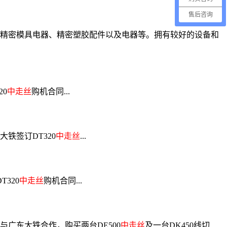
售后咨询
售精密模具电器、精密塑胶配件以及电器等。拥有较好的设备和
0
中走丝
购机合同...
铁签订DT320
中走丝
...
320
中走丝
购机合同...
广东大铁合作，购买两台DE500
中走丝
及一台DK450线切