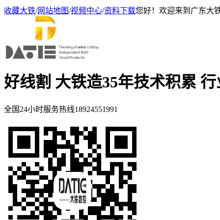
收藏大铁
/
网站地图
/
视频中心
/
资料下载
您好！欢迎来到广东大
好线割 大铁造
35年技术积累 
全国24小时服务热线
18924551991