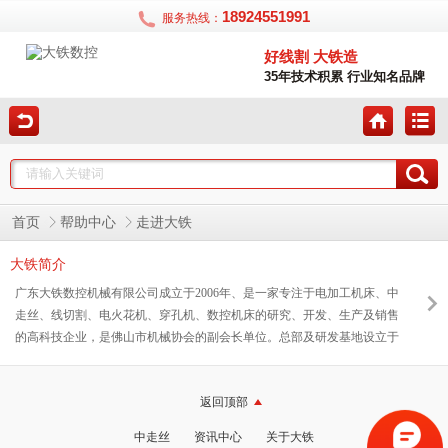
18924551991
服务热线：
好线割 大铁造
35年技术积累 行业知名品牌
首页
帮助中心
走进大铁
大铁简介
广东大铁数控机械有限公司成立于2006年、是一家专注于电加工机床、中
走丝、线切割、电火花机、穿孔机、数控机床的研究、开发、生产及销售
的高科技企业，是佛山市机械协会的副会长单位。总部及研发基地设立于
风景秀丽的佛山南海高新区，销售服务网络布遍全国各地、设有30多个服
务部、营销中心及分公司。公司技术和研发实力浑厚、拥有3项发明专
返回顶部
利、6项创新专利及其它相关专利核心技术共16项、是国内立项攻关特种
放电加工技术的企业，并被认定为“国家高新技术企业”。
中走丝
资讯中心
关于大铁