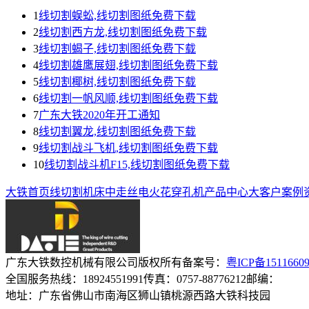
1
线切割蜈蚣,线切割图纸免费下载
2
线切割西方龙,线切割图纸免费下载
3
线切割蝎子,线切割图纸免费下载
4
线切割雄鹰展翅,线切割图纸免费下载
5
线切割椰树,线切割图纸免费下载
6
线切割一帆风顺,线切割图纸免费下载
7
广东大铁2020年开工通知
8
线切割翼龙,线切割图纸免费下载
9
线切割战斗飞机,线切割图纸免费下载
10
线切割战斗机F15,线切割图纸免费下载
大铁首页
线切割机床
中走丝
电火花穿孔机
产品中心
大客户案例
广东大铁数控机械有限公司
版权所有
备案号：
粤ICP备1511660
全国服务热线：18924551991
传真：0757-88776212
邮编：
地址：广东省佛山市南海区狮山镇桃源西路大铁科技园