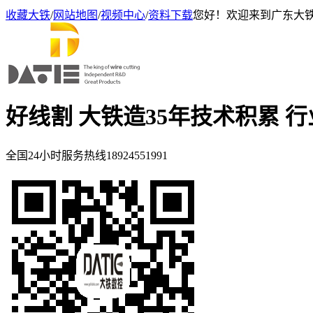
收藏大铁
/
网站地图
/
视频中心
/
资料下载
您好！欢迎来到广东大
好线割 大铁造
35年技术积累 
全国24小时服务热线
18924551991